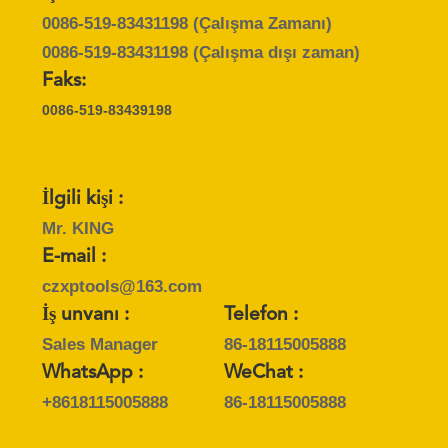
0086-519-83431198
(Çalışma Zamanı)
0086-519-83431198
(Çalışma dışı zaman)
Faks:
0086-519-83439198
İlgili kişi :
Mr. KING
E-mail :
czxptools@163.com
İş unvanı :
Telefon :
Sales Manager
86-18115005888
WhatsApp :
WeChat :
+8618115005888
86-18115005888