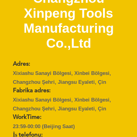
KONTROL
Xinpeng Tools
BIZE
Manufacturing
ULAŞIN
Co.,Ltd
BIR
TEKLIF
Adres:
ISTEĞI
Xixiashu Sanayi Bölgesi, Xinbei Bölgesi,
Changzhou Şehri, Jiangsu Eyaleti, Çin
SITE
Fabrika adres:
HARITASI
Xixiashu Sanayi Bölgesi, Xinbei Bölgesi,
Changzhou Şehri, Jiangsu Eyaleti, Çin
WorkTime:
PRIVACY
23:59-00:00 (Beijing Saat)
POLICY
İş telefonu: