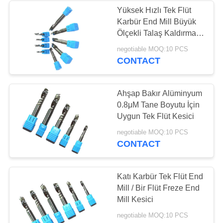
Yüksek Hızlı Tek Flüt
Karbür End Mill Büyük
13
Ölçekli Talaş Kaldırma
Tungsten Karbür
Oluk
negotiable MOQ:10 PCS
CONTACT
Matkap Uçları
Ahşap Bakır Alüminyum
0.8μM Tane Boyutu İçin
Uygun Tek Flüt Kesici
10
negotiable MOQ:10 PCS
CONTACT
HSS Parmak Freze
Katı Karbür Tek Flüt End
Mill / Bir Flüt Freze End
Mill Kesici
negotiable MOQ:10 PCS