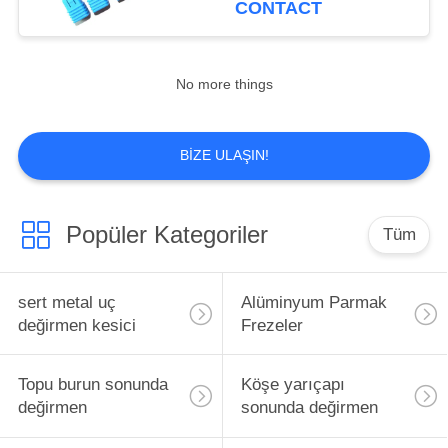
CONTACT
14
No more things
Kaba End Mill
BIZE ULAŞIN!
Popüler Kategoriler
Tüm
18
Mikro sonunda
sert metal uç
Alüminyum Parmak
fabrikaları
değirmen kesici
Frezeler
Topu burun sonunda
Köşe yarıçapı
değirmen
sonunda değirmen