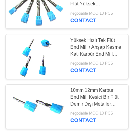
Flüt Yüksek
Performanslı Frezeler
negotiable MOQ:10 PCS
CONTACT
33
Kare sonu değirmen
Yüksek Hızlı Tek Flüt
End Mill / Ahşap Kesme
Katı Karbür End Mill
Kesici
negotiable MOQ:10 PCS
CONTACT
28
10mm 12mm Karbür
CNC sonunda
End Mill Kesici Bir Flüt
Demir Dışı Metaller
değirmen
Destek
negotiable MOQ:10 PCS
CONTACT