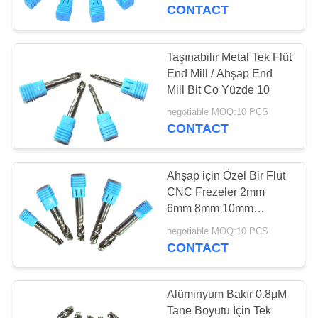
KONTROL
CONTACT
BIZE
Taşınabilir Metal Tek Flüt
35
ULAŞIN
End Mill / Ahşap End
Topu burun sonunda
Mill Bit Co Yüzde 10
BIR
değirmen
negotiable MOQ:10 PCS
CONTACT
TEKLIF
ISTEĞI
Ahşap için Özel Bir Flüt
CNC Frezeler 2mm
SITE
6mm 8mm 10mm
34
Yüksek Hassasiyetli
HARITASI
negotiable MOQ:10 PCS
Köşe yarıçapı
CONTACT
sonunda değirmen
PRIVACY
Alüminyum Bakır 0.8μM
POLICY
Tane Boyutu İçin Tek