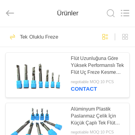
2025
Changzhou
Xinpeng
Tools
Ürünler
Manufacturing
Co.,Ltd.
All
Rights
EV
Reserved.
47
Tek Oluklu Freze
sert metal uç
ÜRÜN:%
değirmen kesici
Flüt Uzunluğuna Göre
S
Yüksek Performanslı Tek
Flüt Uç Freze Kesme
HAKKIMIZDA
Çapı
negotiable MOQ:10 PCS
CONTACT
27
FABRIKA
Alüminyum Parmak
TURU
Alüminyum Plastik
Paslanmaz Çelik İçin
Frezeler
Küçük Çaplı Tek Flüt
KALITE
End Mill
negotiable MOQ:10 PCS