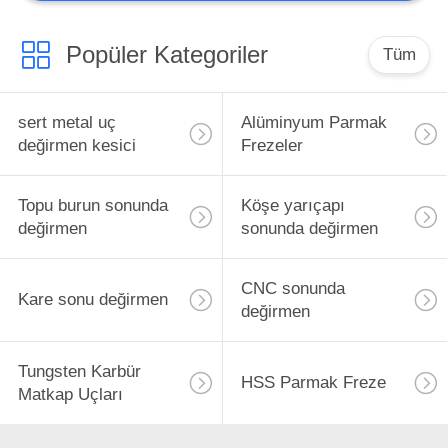
CNC Kesici Uç
Popüler Kategoriler
Tüm
sert metal uç
Alüminyum Parmak
değirmen kesici
Frezeler
44
Topu burun sonunda
Köşe yarıçapı
Özel Freze
değirmen
sonunda değirmen
Takımları
CNC sonunda
Kare sonu değirmen
değirmen
Tungsten Karbür
HSS Parmak Freze
Matkap Uçları