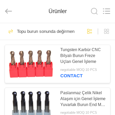
2025
Changzhou
Xinpeng
Tools
Ürünler
Manufacturing
Co.,Ltd.
All
Rights
EV
Reserved.
47
Topu burun sonunda değirmen
sert metal uç
ÜRÜN:%
değirmen kesici
Tungsten Karbür CNC
S
Bilyalı Burun Freze
Uçları Genel İşleme
HAKKIMIZDA
negotiable MOQ:10 PCS
CONTACT
27
FABRIKA
Alüminyum Parmak
TURU
Paslanmaz Çelik Nikel
Alaşım için Genel İşleme
Frezeler
Yuvarlak Burun End Mill
KALITE
Kesici
negotiable MOQ:10 PCS