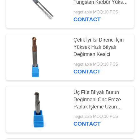
Tungsten Karbür Yüksek
12
Sert Malzeme İşleme
negotiable MOQ:10 PCS
CONTACT
T Slot End Mill
Çelik İyi Isı Direnci İçin
Yüksek Hızlı Bilyalı
Değirmen Kesici
negotiable MOQ:10 PCS
CONTACT
11
Merkez Kesme Uç
Üç Flüt Bilyalı Burun
Freze
Değirmeni Cnc Freze
Parlak İşleme Uzun
Ömürlü
negotiable MOQ:10 PCS
CONTACT
10