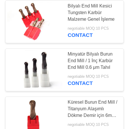
Bilyalı End Mill Kesici
Tungsten Karbür
13
Malzeme Genel İşleme
Tungsten Karbür
negotiable MOQ:10 PCS
CONTACT
Matkap Uçları
Minyatür Bilyalı Burun
End Mill / 1 İnç Karbür
End Mill 0.6 μm Tahıl
10
negotiable MOQ:10 PCS
CONTACT
HSS Parmak Freze
Küresel Burun End Mill /
Titanyum Alaşımlı
Dökme Demir için 6mm
Küresel Burun Kesici
negotiable MOQ:10 PCS