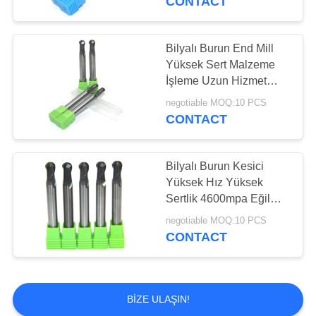
CONTACT
İplik Değirmeni
Kesici
Bilyalı Burun End Mill
Yüksek Sert Malzeme
İşleme Uzun Hizmet
Ömrü
negotiable MOQ:10 PCS
CONTACT
10
Tungsten Testere
Bilyalı Burun Kesici
Yüksek Hız Yüksek
Bıçakları
Sertlik 4600mpa Eğilme
Dayanımı
negotiable MOQ:10 PCS
CONTACT
131
BIZE ULAŞIN!