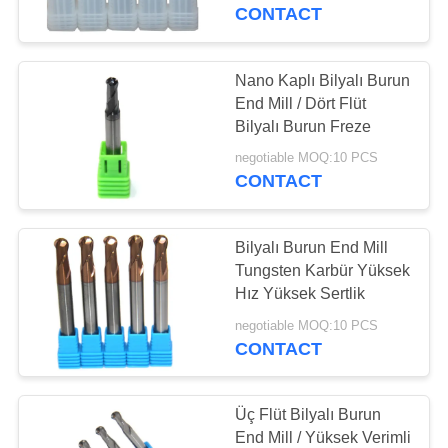
KONTROL
CONTACT
BIZE
Nano Kaplı Bilyalı Burun
35
ULAŞIN
End Mill / Dört Flüt
Topu burun sonunda
Bilyalı Burun Freze
BIR
değirmen
negotiable MOQ:10 PCS
CONTACT
TEKLIF
ISTEĞI
Bilyalı Burun End Mill
Tungsten Karbür Yüksek
SITE
Hız Yüksek Sertlik
34
HARITASI
negotiable MOQ:10 PCS
Köşe yarıçapı
CONTACT
sonunda değirmen
PRIVACY
Üç Flüt Bilyalı Burun
POLICY
End Mill / Yüksek Verimli