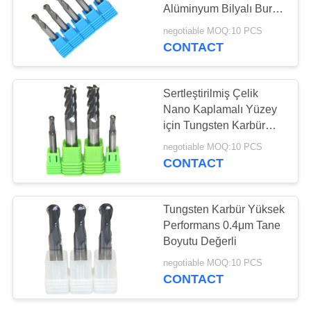
Alüminyum Bilyalı Burun
Matkap Ucu
negotiable MOQ:10 PCS
CONTACT
33
Kare sonu değirmen
Sertleştirilmiş Çelik
Nano Kaplamalı Yüzey
için Tungsten Karbür
Bilyalı Burun End Mill
negotiable MOQ:10 PCS
CONTACT
28
Tungsten Karbür Yüksek
CNC sonunda
Performans 0.4μm Tane
Boyutu Değerli
değirmen
negotiable MOQ:10 PCS
CONTACT