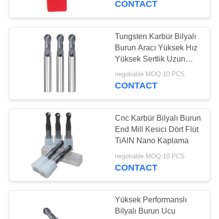
CONTACT
14
Tungsten Karbür Bilyalı
Kaba End Mill
Burun Aracı Yüksek Hız
Yüksek Sertlik Uzun
Hizmet Ömrü
negotiable MOQ:10 PCS
CONTACT
Cnc Karbür Bilyalı Burun
18
End Mill Kesici Dört Flüt
Mikro sonunda
TiAlN Nano Kaplama
fabrikaları
negotiable MOQ:10 PCS
CONTACT
Yüksek Performanslı
Bilyalı Burun Ucu