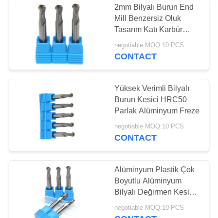
2mm Bilyalı Burun End
köşe yuvarlama
Mill Benzersiz Oluk
Tasarım Katı Karbür
sonunda değirmen
Malzeme Yapımı
negotiable MOQ:10 PCS
CONTACT
Yüksek Verimli Bilyalı
Burun Kesici HRC50
10
Parlak Alüminyum Freze
negotiable MOQ:10 PCS
Tek Oluklu Freze
CONTACT
Alüminyum Plastik Çok
Boyutlu Alüminyum
Bilyalı Değirmen Kesici
İsteğe Bağlı Olabilir
19
negotiable MOQ:10 PCS