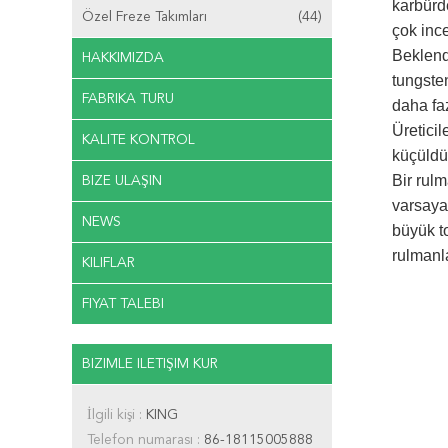
karbürde
Özel Freze Takımları
(44)
çok ince
Beklendi
HAKKIMIZDA
tungsten
FABRIKA TURU
daha faz
Üreticil
KALITE KONTROL
küçüldü
Bir rulm
BIZE ULAŞIN
varsaya
NEWS
büyük to
rulmanl
KILIFLAR
FIYAT TALEBI
BIZIMLE ILETIŞIM KUR
İlgili kişi :
KING
Telefon numarası :
86-18115005888