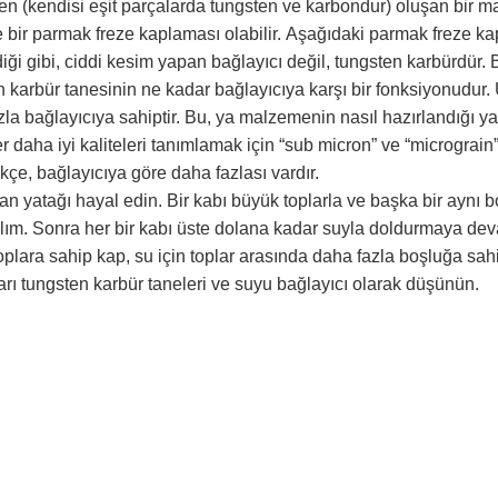
n (kendisi eşit parçalarda tungsten ve karbondur) oluşan bir matr
 bir parmak freze kaplaması olabilir.
Aşağıdaki parmak freze kap
ği gibi, ciddi kesim yapan bağlayıcı değil, tungsten karbürdür.
 karbür tanesinin ne kadar bağlayıcıya karşı bir fonksiyonudur.
la bağlayıcıya sahiptir.
Bu, ya malzemenin nasıl hazırlandığı y
er daha iyi kaliteleri tanımlamak için “sub micron” ve “micrograin” 
kçe, bağlayıcıya göre daha fazlası vardır.
an yatağı hayal edin.
Bir kabı büyük toplarla ve başka bir aynı
lım.
Sonra her bir kabı üste dolana kadar suyla doldurmaya de
plara sahip kap, su için toplar arasında daha fazla boşluğa sahi
arı tungsten karbür taneleri ve suyu bağlayıcı olarak düşünün.