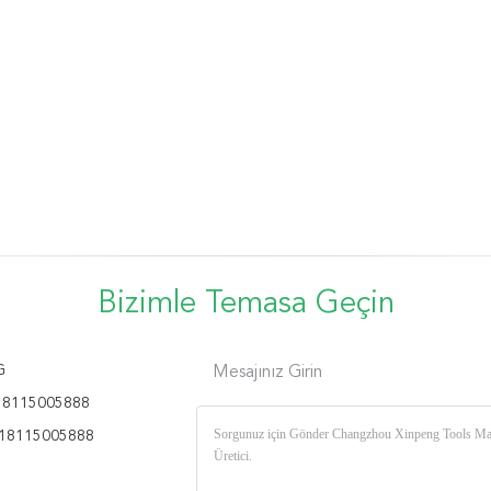
Bizimle Temasa Geçin
G
Mesajınız Girin
18115005888
18115005888