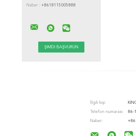
Naber :
+8618115005888
İlgili kişi:
KIN
Telefon numarası:
86-
Naber:
+86