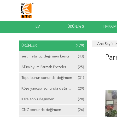
EV
ÜRÜN:% S
HAKKIM
Ana Sayfa
ÜRÜNLER
(479)
Par
sert metal uç değirmen kesici
(43)
Alüminyum Parmak Frezeler
(25)
Topu burun sonunda değirmen
(31)
Köşe yarıçapı sonunda değirmen
(29)
Kare sonu değirmen
(28)
CNC sonunda değirmen
(26)