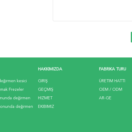
HAKKIMIZDA
FABRIKA TURU
değirmen kesici
GIRIŞ
ÜRETIM HATTI
mak Frezeler
GEÇMIŞ
OEM / ODM
onunda değirmen
HIZMET
AR-GE
 sonunda değirmen
EKIBIMIZ