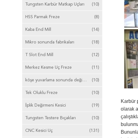
Tungsten Karbür Matkap Uçları
(10)
HSS Parmak Freze
(8)
Kaba End Mill
(14)
Mikro sonunda fabrikaları
(18)
T Slot End Mill
(12)
Merkez Kesme Uç Freze
(11)
köşe yuvarlama sonunda değirmen
(10)
Tek Oluklu Freze
(10)
Karbür 
İplik Değirmeni Kesici
(19)
olarak a
çalıştı
Tungsten Testere Bıçakları
(10)
bulunmak
CNC Kesici Uç
(131)
Bununla 