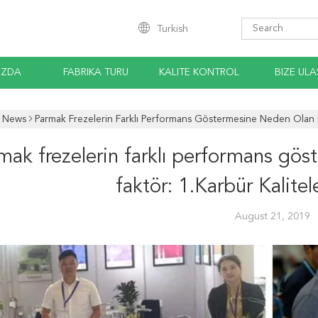
Turkish
IZDA
FABRIKA TURU
KALITE KONTROL
BIZE ULA
News
Parmak Frezelerin Farklı Performans Göstermesine Neden Olan Dör
mak frezelerin farklı performans gös
faktör: 1.Karbür Kalitele
August 21, 2019