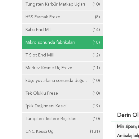
Tungsten Karbür Matkap Uçları
(10)
HSS Parmak Freze
(8)
Kaba End Mill
(14)
Mikro sonunda fabrikaları
(18)
T Slot End Mill
(12)
Merkez Kesme Uç Freze
(11)
köşe yuvarlama sonunda değirmen
(10)
Tek Oluklu Freze
(10)
İplik Değirmeni Kesici
(19)
Derin Ol
Tungsten Testere Bıçakları
(10)
Min sipariş 
CNC Kesici Uç
(131)
Ambalaj bilg