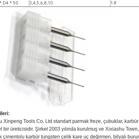
 * D4 * 50
3,4,5,6,8,10
1.8
leri:
Xinpeng Tools Co, Ltd standart parmak freze, çubuklar, karbür şi
 bir üreticisidir. Şirket 2003 yılında kurulmuş ve Xixiashu Town
k çimentolu karbür tungsten çelik kare uç değirmen, bilyalı burun