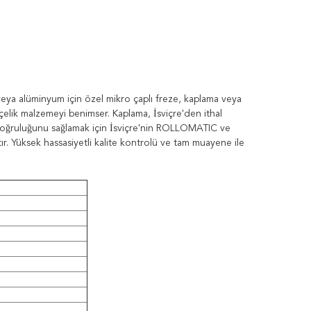
a alüminyum için özel mikro çaplı freze, kaplama veya
n çelik malzemeyi benimser. Kaplama, İsviçre'den ithal
in doğruluğunu sağlamak için İsviçre'nin ROLLOMATIC ve
r. Yüksek hassasiyetli kalite kontrolü ve tam muayene ile