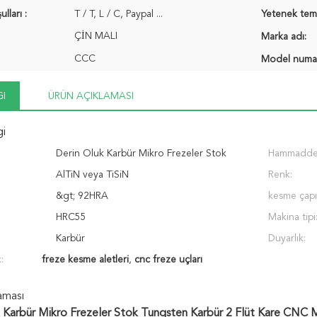
ları :
T / T, L / C, Paypal ...
Yetenek temi
ÇİN MALI
Marka adı:
CCC
Model numar
GI
ÜRÜN AÇIKLAMASI
gi
Derin Oluk Karbür Mikro Frezeler Stok
Hammadde
Tungsten Karbür 2 Flüt Kare CNC Mikro Freze
AlTiN veya TiSiN
Renk:
&gt; 92HRA
kesme çapı
HRC55
Makina tipi
Karbür
Duyarlık:
:
freze kesme aletleri
,
cnc freze uçları
aması
 Karbür Mikro Frezeler Stok Tungsten Karbür 2 Flüt Kare CNC 