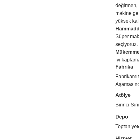
değirmen, 
makine geli
yüksek kali
Hammad
Süper malz
seçiyoruz.
Mükemme
İyi kaplama
Fabrika
Fabrikamız
Aşamasın
Atölye
Birinci Sın
Depo
Toptan yete
Hizmet