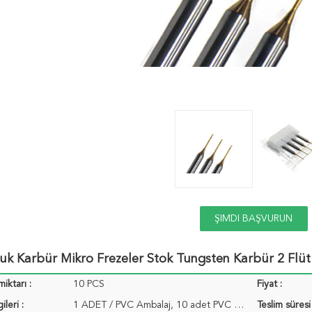
ŞIMDI BAŞVURUN
uk Karbür Mikro Frezeler Stok Tungsten Karbür 2 Flü
miktarı :
10 PCS
Fiyat :
ileri :
1 ADET / PVC Ambalaj, 10 adet PVC Ambalaj / Paket ...
Teslim süresi 