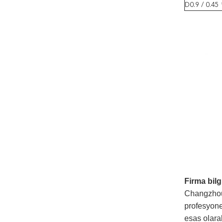
D0.9 / 0.45
Firma bilgi
Changzhou 
profesyonel
esas olara