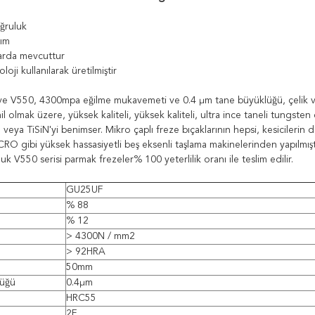
ğruluk
rım
larda mevcuttur
oji kullanılarak üretilmiştir
 V550, 4300mpa eğilme mukavemeti ve 0.4 μm tane büyüklüğü, çelik vey
l olmak üzere, yüksek kaliteli, yüksek kaliteli, ultra ince taneli tungste
 veya TiSiN'yi benimser. Mikro çaplı freze bıçaklarının hepsi, kesiciler
O gibi yüksek hassasiyetli beş eksenli taşlama makinelerinden yapılmıştı
uk V550 serisi parmak frezeler% 100 yeterlilik oranı ile teslim edilir.
GU25UF
% 88
% 12
> 4300N / mm2
> 92HRA
50mm
lüğü
0.4μm
HRC55
2F