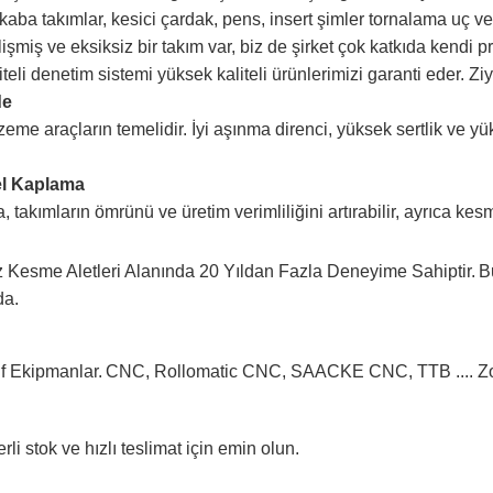
kaba takımlar, kesici çardak, pens, insert şimler tornalama uç ve
şmiş ve eksiksiz bir takım var, biz de şirket çok katkıda kendi p
teli denetim sistemi yüksek kaliteli ürünlerimizi garanti eder.
Ziy
de
eme araçların temelidir.
İyi aşınma direnci, yüksek sertlik ve 
l Kaplama
, takımların ömrünü ve üretim verimliliğini artırabilir, ayrıca kes
 Kesme Aletleri Alanında 20 Yıldan Fazla Deneyime Sahiptir.
B
da.
ıf Ekipmanlar.
CNC, Rollomatic CNC, SAACKE CNC, TTB .... Zol
rli stok ve hızlı teslimat için emin olun.