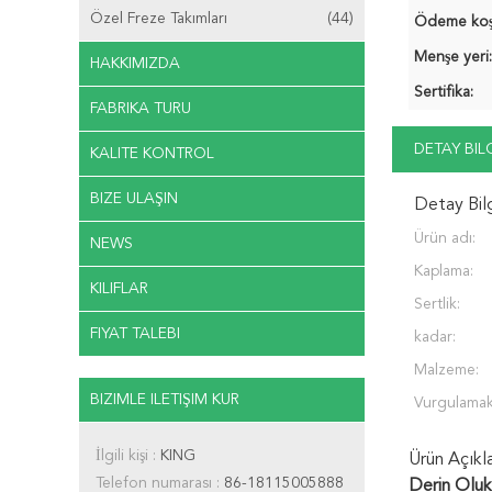
Özel Freze Takımları
(44)
Ödeme koşul
Menşe yeri:
HAKKIMIZDA
Sertifika:
FABRIKA TURU
DETAY BIL
KALITE KONTROL
BIZE ULAŞIN
Detay Bil
Ürün adı:
NEWS
Kaplama:
KILIFLAR
Sertlik:
FIYAT TALEBI
kadar:
Malzeme:
BIZIMLE ILETIŞIM KUR
Vurgulamak
İlgili kişi :
KING
Ürün Açıkl
Telefon numarası :
86-18115005888
Derin Oluk