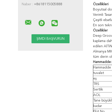
Naber :
+8618115005888
Özellikleri
Boyutsal do
Verimli Tasa
Çeşitli ebat
En son teknol
Özellikler
Deep Groove
kaplama dahi
edilen AlTiN
Almanya MICR
tüm derin ol
Hammadde:
Hammadde
tuvalet
eş
TRS
Sertlik
AOL
Tane büyük
kadar
Flüt No