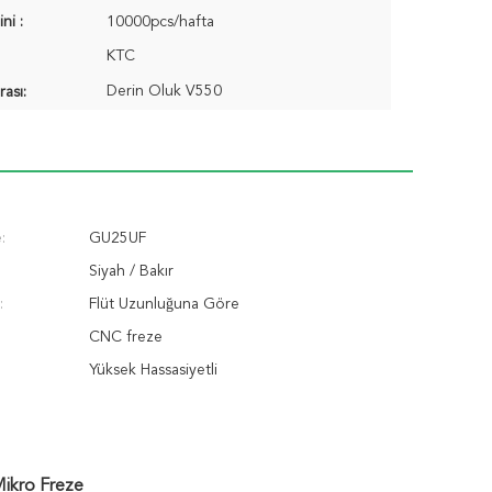
ni :
10000pcs/hafta
KTC
Derin Oluk V550
ası:
:
GU25UF
Siyah / Bakır
:
Flüt Uzunluğuna Göre
:
CNC freze
Yüksek Hassasiyetli
Mikro Freze