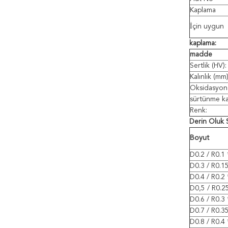
Kaplama
İçin uygun
kaplama:
madde
Sertlik (HV):
Kalınlık (mm)
Oksidasyon S
sürtünme kat
Renk:
Derin Oluk 
Boyut
D0.2 / R0.1
D0.3 / R0.1
D0.4 / R0.2
D0,5 / R0.2
D0.6 / R0.3
D0.7 / R0.3
D0.8 / R0.4