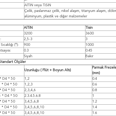
AlTiN veya TiSiN
Çelik, paslanmaz çelik, nikel alaşım, titanyum alaşım, dö
alüminyum, plastik ve diğer malzemeler
AlTiN
Tisin
3200
3600
:
2,5-3
3
ıcaklığı (°):
900
1000
sayısı:
0.3
0.45
Siyah
Bakır
Standart Ölçüler
Parmak Frezele
Uzunluğu
(
Flüt
+
Boyun Altı)
(mm)
 * D4 * 50
1,2
0.4
5 * D4 * 50
1,2,3
0.6
 * D4 * 50
2,3,4,6
0.8
5 * D4 * 50
2.3.4.5.6.8
1
 * D4 * 50
3,4,5,6,8
1.2
5 * D4 * 50
3,4,5,6,8,10
1.4
 * D4 * 50
3,4,5,6,8,10
1.6