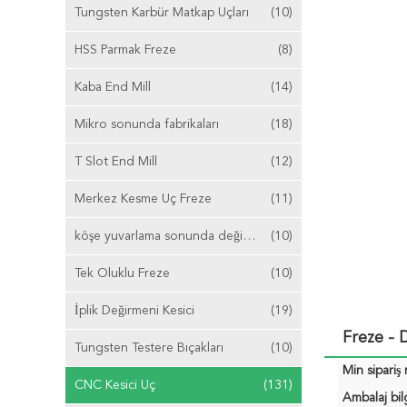
Tungsten Karbür Matkap Uçları
(10)
HSS Parmak Freze
(8)
Kaba End Mill
(14)
Mikro sonunda fabrikaları
(18)
T Slot End Mill
(12)
Merkez Kesme Uç Freze
(11)
köşe yuvarlama sonunda değirmen
(10)
Tek Oluklu Freze
(10)
İplik Değirmeni Kesici
(19)
Freze - 
Tungsten Testere Bıçakları
(10)
Min sipariş 
CNC Kesici Uç
(131)
Ambalaj bilg