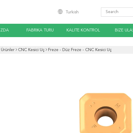
Turkish
IZDA
FABRIKA TURU
KALITE KONTROL
BIZE ULA
Ürünler
CNC Kesici Uç
Freze - Düz Freze - CNC Kesici Uç