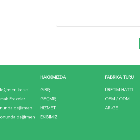
HAKKIMIZDA
FABRIKA TURU
değirmen kesici
GIRIŞ
ÜRETIM HATTI
mak Frezeler
GEÇMIŞ
OEM / ODM
onunda değirmen
HIZMET
AR-GE
 sonunda değirmen
EKIBIMIZ