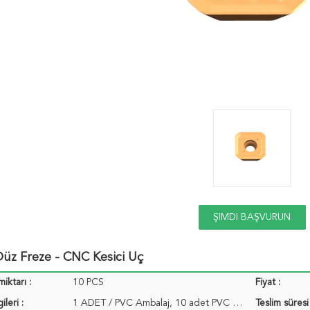
ŞIMDI BAŞVURUN
Düz Freze - CNC Kesici Uç
miktarı :
10 PCS
Fiyat :
ileri :
1 ADET / PVC Ambalaj, 10 adet PVC Ambalaj / Paket ...
Teslim süresi 