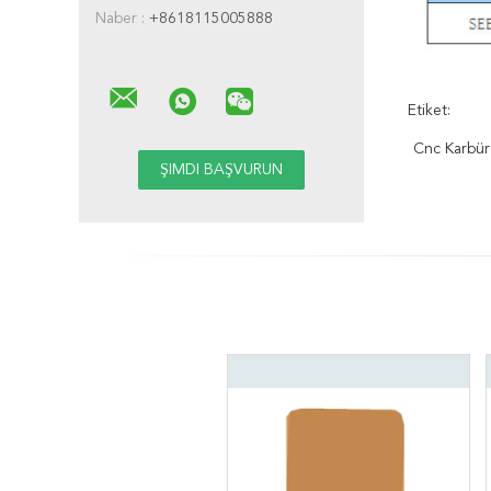
Naber :
+8618115005888
Etiket:
Cnc Karbür