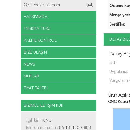
Özel Freze Takımları
(44)
Ödeme koşul
Menşe yeri:
HAKKIMIZDA
Sertifika:
FABRIKA TURU
DETAY BIL
KALITE KONTROL
BIZE ULAŞIN
Detay Bil
Adı:
NEWS
Uygulama:
KILIFLAR
Vurgulamak
FIYAT TALEBI
Ürün Açıkl
CNC Kesici 
BIZIMLE ILETIŞIM KUR
İlgili kişi :
KING
Telefon numarası :
86-18115005888