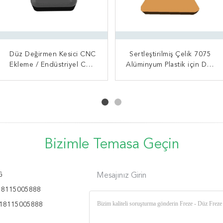
Mükemmel Yüzey Kaplama
Düz Değirmen Kesici CNC
Kare Omuz CNC Ekleme /
Sertleştirilmiş Çelik 7075
Ekleme / Endüstriyel CNC
Çelik Çalışma Kesici Diş
Alüminyum Plastik için Düz
CNC Torna Takımları
Ekleme Ortak Tip Negatif
Kanal Açma Ek Parçası
Yüksek Performanslı Freze
Değirmen Kesici CNC
Yüksek Doğruluk
Boşluk Freze
Takım Ekle
Bizimle Temasa Geçin
G
Mesajınız Girin
18115005888
18115005888