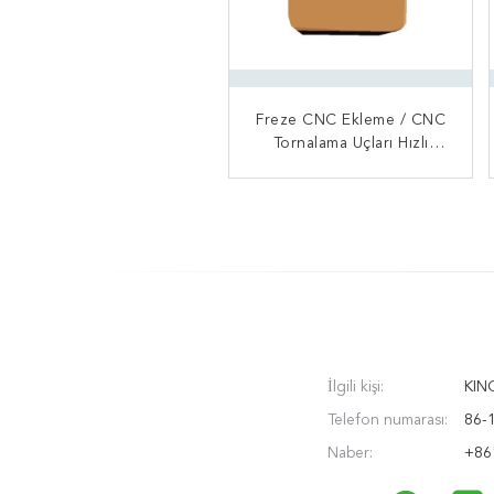
Freze CNC Ekleme / CNC
Tungsten Karbür Uç CNC
Torna Karbür Torna Uçlar
Tornalama Uçları Hızlı
CNC Uç Ortak Tip Negatif
Yüksek Performanslı Freze
Titanyum Çelik Sanayi
İlgili kişi:
KIN
Telefon numarası:
86-
Naber:
+86