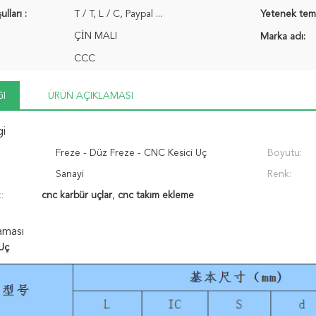
ları :
T / T, L / C, Paypal ...
Yetenek temi
ÇİN MALI
Marka adı:
CCC
GI
ÜRÜN AÇIKLAMASI
gi
Freze - Düz Freze - CNC Kesici Uç
Boyutu:
Sanayi
Renk:
:
cnc karbür uçlar
,
cnc takım ekleme
aması
Uç