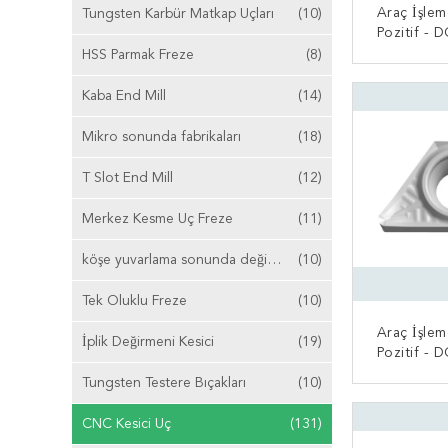
Araç İşlem
Tungsten Karbür Matkap Uçları
(10)
Pozitif - 
HSS Parmak Freze
(8)
ŞIMDI
Kaba End Mill
(14)
Mikro sonunda fabrikaları
(18)
T Slot End Mill
(12)
Merkez Kesme Uç Freze
(11)
köşe yuvarlama sonunda değirmen
(10)
Tek Oluklu Freze
(10)
Araç İşlem
İplik Değirmeni Kesici
(19)
Pozitif - 
Tungsten Testere Bıçakları
(10)
ŞIMDI
CNC Kesici Uç
(131)