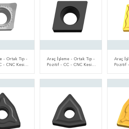
e - Ortak Tip -
Araç İşleme - Ortak Tip -
Araç İş
CC - CNC Kesici
Pozitif - CC - CNC Kesici
Pozitif
Uç
Uç
 BAŞVURUN
ŞIMDI BAŞVURUN
ŞI