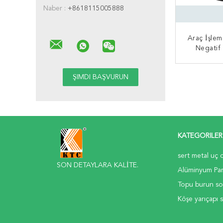
Naber :
+8618115005888
Araç İşlem
Negatif
Ke
ŞIMDI
KATEGORILER
sert metal uç 
SON DETAYLARA KALİTE.
Alüminyum Par
Topu burun s
Köşe yarıçapı