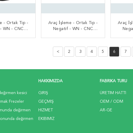
e - Ortak Tip -
Araç İşleme - Ortak Tip -
Araç İş
 - WN - CNC
Negatif - WN - CNC
Nega
sici Uç
Kesici Uç
 BAŞVURUN
ŞIMDI BAŞVURUN
ŞI
<
2
3
4
5
6
7
HAKKIMIZDA
FABRIKA TURU
değirmen kesici
GIRIŞ
ÜRETIM HATTI
mak Frezeler
GEÇMIŞ
OEM / ODM
onunda değirmen
HIZMET
AR-GE
 sonunda değirmen
EKIBIMIZ