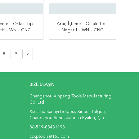
leme - Ortak Tip -
Araç İşleme - Ortak Tip -
tif - WN - CNC
Negatif - WN - CNC
Kesici Uç
Kesici Uç
MDI BAŞVURUN
ŞIMDI BAŞVURUN
8
9
>
BIZE ULAŞIN
Changzhou Xinpeng Tools Manufacturing
Co.,Ltd
Xixiashu Sanayi Bölgesi, Xinbei Bölgesi,
Changzhou Şehri, Jiangsu Eyaleti, Çin
86-519-83431198
czxptools@163.com