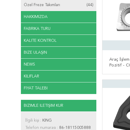
Özel Freze Takımları
(44)
HAKKIMIZDA
FABRIKA TURU
KALITE KONTROL
BIZE ULAŞIN
Araç İşlem
NEWS
Pozitif - 
KILIFLAR
ŞIMDI
FIYAT TALEBI
BIZIMLE ILETIŞIM KUR
İlgili kişi :
KING
Telefon numarası :
86-18115005888