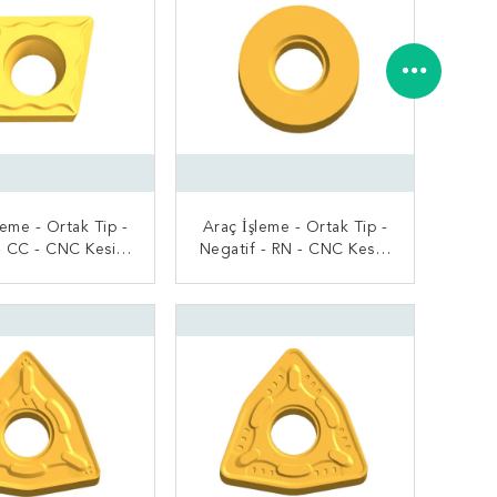
leme - Ortak Tip -
Araç İşleme - Ortak Tip -
 - CC - CNC Kesici
Negatif - RN - CNC Kesici
Uç
Uç
MDI BAŞVURUN
ŞIMDI BAŞVURUN