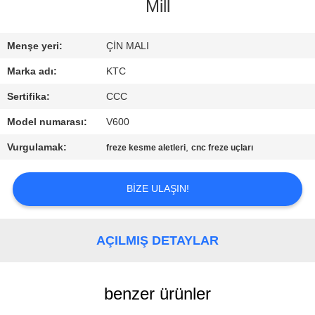
KONTROL
Mill
BIZE
Menşe yeri:
ÇİN MALI
ULAŞIN
Marka adı:
KTC
Sertifika:
CCC
BIR
Model numarası:
V600
TEKLIF
Vurgulamak:
,
freze kesme aletleri
cnc freze uçları
ISTEĞI
BIZE ULAŞIN!
SITE
HARITASI
AÇILMIŞ DETAYLAR
PRIVACY
benzer ürünler
POLICY