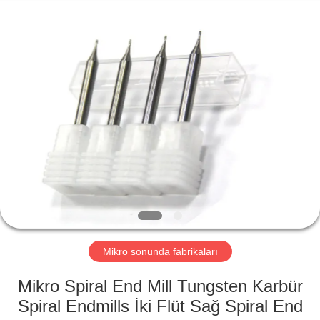
2025
Changzhou
Xinpeng
Tools
Manufacturing
Co.,Ltd.
All
Rights
EV
Reserved.
ÜRÜN:%
S
HAKKIMIZDA
FABRIKA
TURU
Mikro sonunda fabrikaları
Mikro Spiral End Mill Tungsten Karbür
KALITE
Spiral Endmills İki Flüt Sağ Spiral End