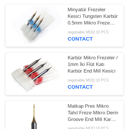
Minyatür Frezeler
Kesici Tungsten Karbür
0.5mm Mikro Freze
GU25UF Hammadde
negotiable MOQ:10 PCS
Yapımı
CONTACT
Karbür Mikro Frezeler /
1mm İki Flüt Katı
Karbür End Mill Kesici
negotiable MOQ:10 PCS
CONTACT
Matkap Pres Mikro
Tahıl Freze Mikro Derin
Groove End Mill Karbür
Frezeler
negotiable MOQ:10 PCS